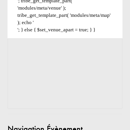
'; tribe_get_template_part(
'modules/meta/venue' );
tribe_get_template_part( 'modules/meta/map'
); echo '
'; } else { $set_venue_apart = true; } }
Navigation Évènement