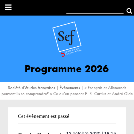
Rechercher:
Programme 2026
Société d'études françaises
|
Évènements
|
« Français et Allemands
peuvent-ils se comprendre? » Ce qu’en pensent E. R. Curtius et André Gide
Cet évènement est passé
12 octobre 2020 | 18:15