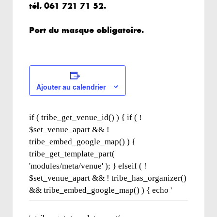
tél. 061 721 71 52.
Port du masque obligatoire.
Ajouter au calendrier
if ( tribe_get_venue_id() ) { if ( !
$set_venue_apart && !
tribe_embed_google_map() ) {
tribe_get_template_part(
'modules/meta/venue' ); } elseif ( !
$set_venue_apart && ! tribe_has_organizer()
&& tribe_embed_google_map() ) { echo '