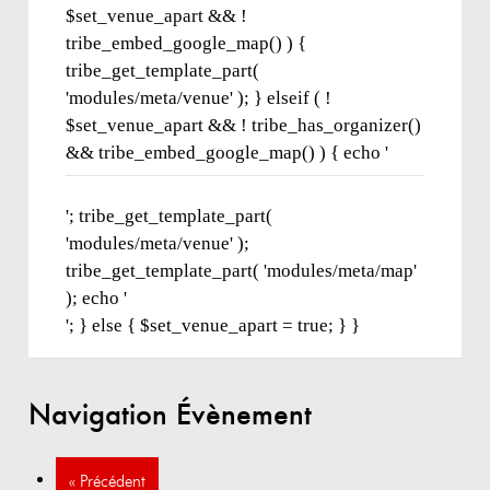
$set_venue_apart && !
tribe_embed_google_map() ) {
tribe_get_template_part(
'modules/meta/venue' ); } elseif ( !
$set_venue_apart && ! tribe_has_organizer()
&& tribe_embed_google_map() ) { echo '
'; tribe_get_template_part(
'modules/meta/venue' );
tribe_get_template_part( 'modules/meta/map'
); echo '
'; } else { $set_venue_apart = true; } }
Navigation Évènement
«
Précédent