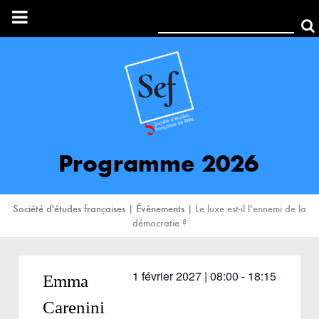
Rechercher:
Programme 2026
Société d'études françaises
|
Évènements
|
Le luxe est-il l’ennemi de la
démocratie ?
1 février 2027 | 08:00
-
18:15
Emma
Carenini