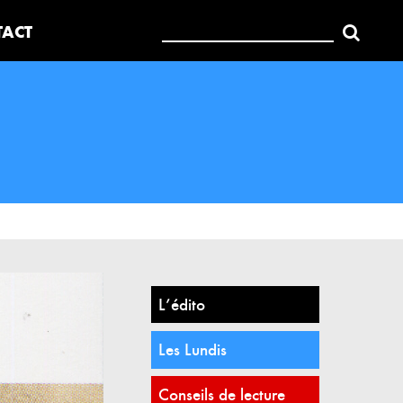
Rechercher:
TACT
L’édito
Les Lundis
Conseils de lecture