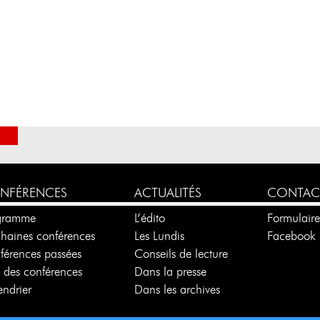
NFÉRENCES
ACTUALITÉS
CONTAC
gramme
L’édito
Formulair
chaines conférences
Les Lundis
Facebook
férences passées
Conseils de lecture
e des conférences
Dans la presse
ndrier
Dans les archives