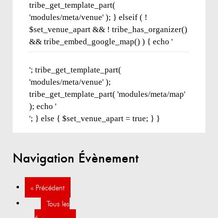
tribe_get_template_part(
'modules/meta/venue' ); } elseif ( !
$set_venue_apart && ! tribe_has_organizer()
&& tribe_embed_google_map() ) { echo '
'; tribe_get_template_part(
'modules/meta/venue' );
tribe_get_template_part( 'modules/meta/map'
); echo '
'; } else { $set_venue_apart = true; } }
Navigation Évènement
«
Précédent
Tous les