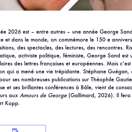
née 2026 est – entre autres – une année George Sand
ce et dans le monde, on commémore le 150 e annivers
itions, des spectacles, des lectures, des rencontres. 
tique, activiste politique, féministe, George Sand est u
aires des lettres françaises et européennes. Mais c’es
on qui a mené une vie trépidante. Stéphane Guégan, q
pour ses nombreuses publications sur Théophile Gauti
se et ses brillantes conférences à Bâle, vient de cons
eurs aux
Amours de George
(Gallimard, 2026). Il fera 
rt Kopp.