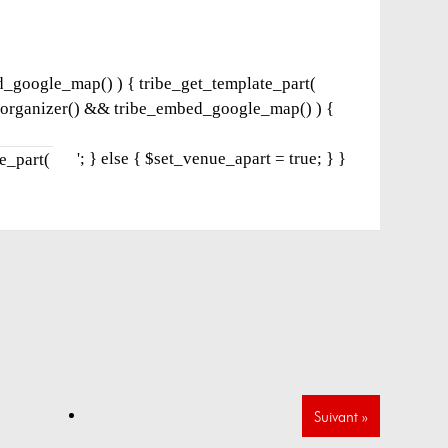
ed_google_map() ) { tribe_get_template_part(
as_organizer() && tribe_embed_google_map() ) {
'; } else { $set_venue_apart = true; } }
te_part(
Suivant
»