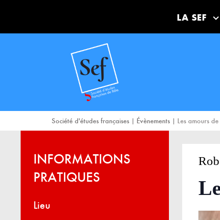
LA SEF
Société d'études françaises
|
Évènements
|
Les amours d
INFORMATIONS
Rob
PRATIQUES
Le
Lieu