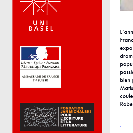
L’an
Fran
expos
drama
popul
passi
bien 
Matis
coul
Robe