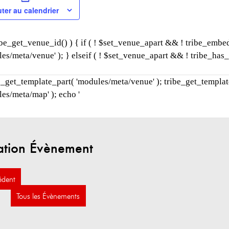
ter au calendrier
ribe_get_venue_id() ) { if ( ! $set_venue_apart && ! tribe_emb
les/meta/venue' ); } elseif ( ! $set_venue_apart && ! tribe_h
be_get_template_part( 'modules/meta/venue' ); tribe_get_templa
es/meta/map' ); echo '
ation Évènement
édent
Tous les Évènements