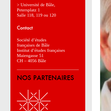
> Université de Bâle,
Petersplatz 1
Salle 118, 119 ou 120
Contact
Société d’études
françaises de Bâle
Institut d’études françaises
Maiengasse 51
CH – 4056 Bâle
NOS PARTENAIRES