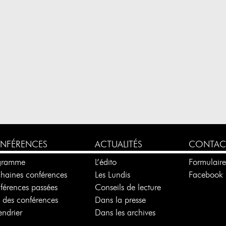
NFÉRENCES
ACTUALITÉS
CONTAC
gramme
L’édito
Formulair
chaines conférences
Les Lundis
Facebook
férences passées
Conseils de lecture
e des conférences
Dans la presse
ndrier
Dans les archives