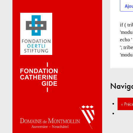
Ajou
if ( t
'modu
echo '
'; tri
'modul
Navig
«
Préc