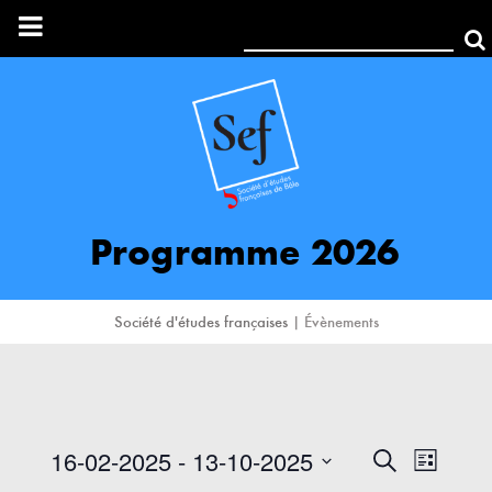
Rechercher:
Programme 2026
Société d'études françaises
|
Évènements
16-02-2025
 - 
13-10-2025
Recher
Navi
Recherche
Liste
Sélectionnez