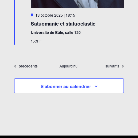
Mis
13 octobre 2025 | 18:15
en
Satuomanie et statuoclastie
avant
Université de Bâle, salle 120
15CHF
Évènements
Évènements
précédents
Aujourd'hui
suivants
S’abonner au calendrier